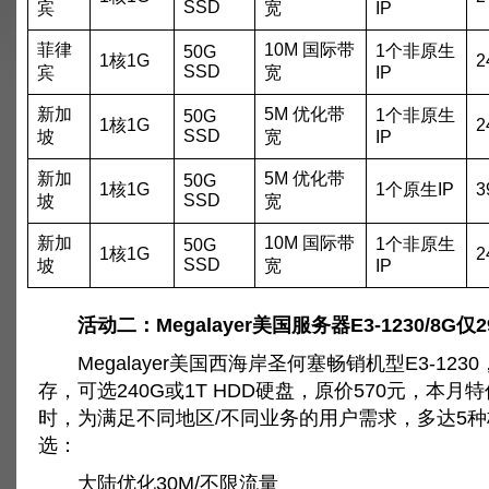
SSD
宾
宽
IP
菲律
10M 国际带
1个非原生
50G
1核1G
2
SSD
宾
宽
IP
新加
5M 优化带
1个非原生
50G
1核1G
2
SSD
坡
宽
IP
新加
5M 优化带
50G
1核1G
1个原生IP
3
SSD
坡
宽
新加
10M 国际带
1个非原生
50G
1核1G
2
SSD
坡
宽
IP
活动二：Megalayer美国服务器E3-1230/8G仅2
Megalayer美国西海岸圣何塞畅销机型E3-1230
存，可选240G或1T HDD硬盘，原价570元，本月特
时，为满足不同地区/不同业务的用户需求，多达5
选：
大陆优化30M/不限流量