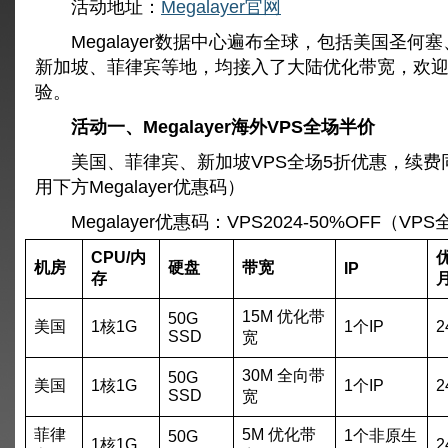
活动地址：
Megalayer官网
Megalayer数据中心遍布全球，包括美国圣何
新加坡、菲律宾等地，均接入了大陆优化带宽，欢
验。
活动一、Megalayer海外VPS全场半价
美国、菲律宾、新加坡VPS全场5折优惠，续费
用下方Megalayer优惠码）
Megalayer优惠码：VPS2024-50%OFF（VP
CPU/内
机房
硬盘
带宽
IP
存
15M 优化带
50G
美国
1核1G
1个IP
2
SSD
宽
30M 全向带
50G
美国
1核1G
1个IP
2
SSD
宽
菲律
5M 优化带
1个非原生
50G
1核1G
2