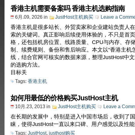
选？
香港主机需要备案吗 香港主机选购指南
从
入
6月.09, 2026
in
JustHost主机购买
Leave a Comme
门
博
香港主机是很多站长、外贸卖家和企业建站负责人
客
索的关键词。真正影响后续使用体验的，不只是首
到
企
格，还包括机房位置、线路质量、CPU与内存、存
业
制、续费规则、备份和售后响应。本文以“香港主机怎
站
的
线，结合官网可核实的数据来源，整理JustHost中
方
的选购方法。
案
建
目标关
议
Tags:
香港主机
如何用最低的价格购买JustHost主机
10月.23, 2013
in
JustHost主机购买
Leave a Comm
在长期的发展中，特别是进入中国市场后，收到了
睐，使得JustHost一直以来口碑、用户感觉以及性能 
Tags:
JustHost
,
justhost购买